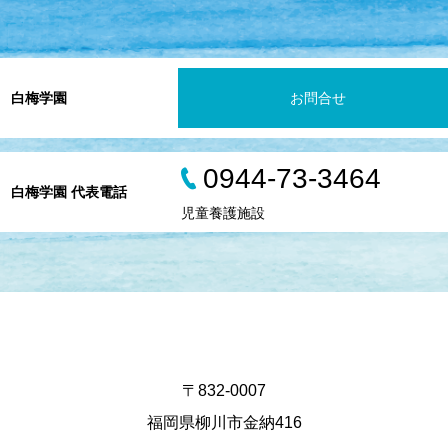
白梅学園
お問合せ
0944-73-3464
白梅学園 代表電話
児童養護施設
〒832-0007
福岡県柳川市金納416